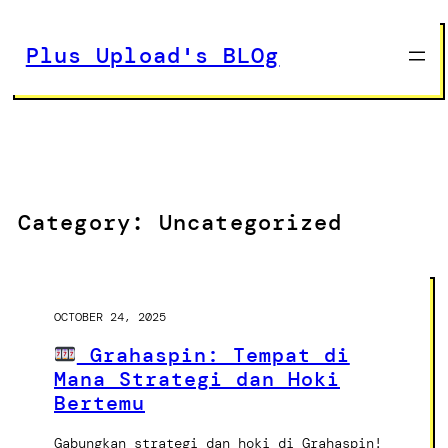
Skip
to
Plus Upload's BLOg
content
Category:
Uncategorized
OCTOBER 24, 2025
Grahaspin: Tempat di
Mana Strategi dan Hoki
Bertemu
Gabungkan strategi dan hoki di Grahaspin!