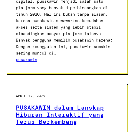
digital, pusakawin menjadi salah satu
platform yang banyak diperbincangkan di
tahun 2026. Hal ini bukan tanpa alasan,
karena pusakawin menawarkan kemudahan
akses serta sistem yang lebih stabil
dibandingkan banyak platform lainnya.
Banyak pengguna memilih pusakawin karena:
Dengan keunggulan ini, pusakawin semakin
sering muncul di…
pusakawin
APRIL 17, 2026
PUSAKAWIN dalam Lanskap
Hiburan Interaktif yang
Terus Berkembang