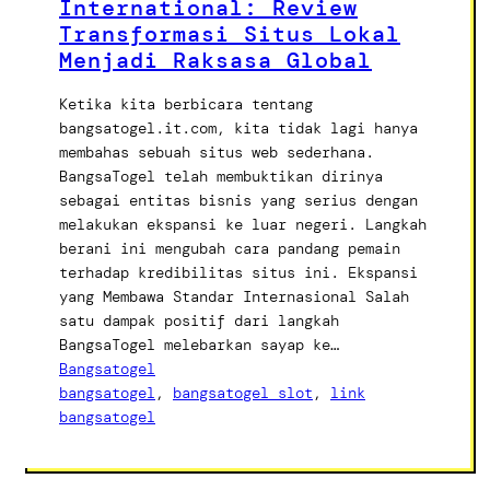
International: Review
Transformasi Situs Lokal
Menjadi Raksasa Global
Ketika kita berbicara tentang
bangsatogel.it.com, kita tidak lagi hanya
membahas sebuah situs web sederhana.
BangsaTogel telah membuktikan dirinya
sebagai entitas bisnis yang serius dengan
melakukan ekspansi ke luar negeri. Langkah
berani ini mengubah cara pandang pemain
terhadap kredibilitas situs ini. Ekspansi
yang Membawa Standar Internasional Salah
satu dampak positif dari langkah
BangsaTogel melebarkan sayap ke…
Bangsatogel
bangsatogel
, 
bangsatogel slot
, 
link
bangsatogel