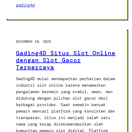
gading4d
DECEMBER 10, 2025
Gading4D Situs Slot Online
dengan Slot Gacor
Terpercaya
Gading4D mulai mendapatkan perhatian dalam
industri slot online karena menawarkan
pengalaman bermain yang stabil, aman, dan
didukung dengan pilihan slot gacor dari
berbagai provider. Saat semakin banyak
pemain mencari platform yang konsisten dan
transparan, situs ini menjadi salah satu
nama yang kerap direkomendasikan oleh
komunitas pemain slot digital. Platform