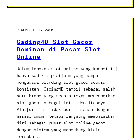
DECEMBER 18, 2025
Gading4D Slot Gacor
Dominan di Pasar Slot
Online
Dalam lanskap slot online yang kompetitif,
hanya sedikit platform yang mampu
menguasai branding slot gacor secara
konsisten. Gading4D tampil sebagai salah
satu brand yang secara tegas menempatkan
slot gacor sebagai inti identitasnya.
Platform ini tidak bermain aman dengan
narasi umum, tetapi langsung memosisikan
diri sebagai pusat slot online gacor
dengan sistem yang mendukung klaim
tersebut.…