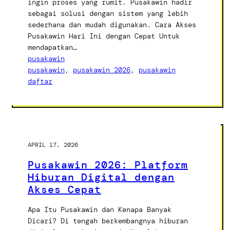
ingin proses yang rumit. Pusakawin hadir
sebagai solusi dengan sistem yang lebih
sederhana dan mudah digunakan. Cara Akses
Pusakawin Hari Ini dengan Cepat Untuk
mendapatkan…
pusakawin
pusakawin
, 
pusakawin 2026
, 
pusakawin
daftar
APRIL 17, 2026
Pusakawin 2026: Platform
Hiburan Digital dengan
Akses Cepat
Apa Itu Pusakawin dan Kenapa Banyak
Dicari? Di tengah berkembangnya hiburan